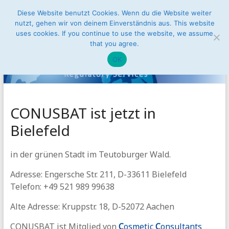
Zum
Diese Website benutzt Cookies. Wenn du die Website weiter
Conusbat
Inhalt
nutzt, gehen wir von deinem Einverständnis aus. This website
Menü
springen
uses cookies. If you continue to use the website, we assume
Regulatory
that you agree.
Services
OK
Zugang
zum
Binnenmarkt
CONUSBAT ist jetzt in
der
Bielefeld
Europäischen
Union
in der grünen Stadt im Teutoburger Wald.
Adresse: Engersche Str. 211, D-33611 Bielefeld
Telefon: +49 521 989 99638
Alte Adresse: Kruppstr. 18, D-52072 Aachen
CONUSBAT ist Mitglied von
C
osmetic
C
onsultants