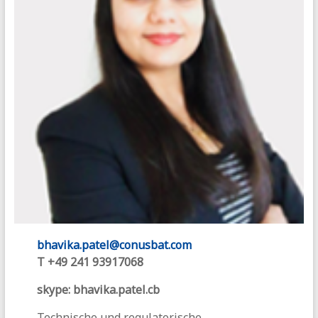
bhavika.patel@conusbat.com
T +49 241 93917068
skype: bhavika.patel.cb
Technische und regulatorische