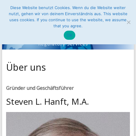
Zum
Diese Website benutzt Cookies. Wenn du die Website weiter
Conusbat
Inhalt
nutzt, gehen wir von deinem Einverständnis aus. This website
Menü
springen
uses cookies. If you continue to use the website, we assume
Regulatory
that you agree.
Services
OK
Zugang
zum
Binnenmarkt
Über uns
der
Europäischen
Union
Gründer und Geschäftsführer
Steven L. Hanft, M.A.