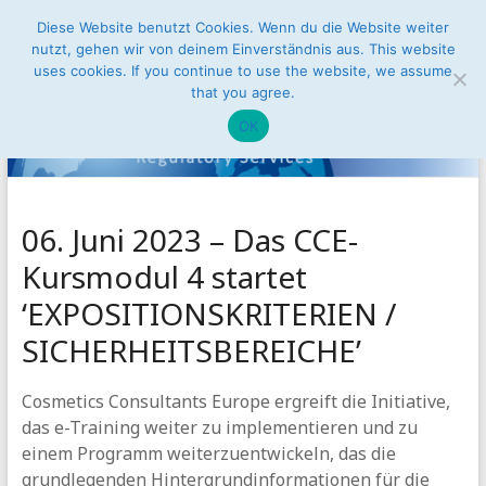
Zum
Diese Website benutzt Cookies. Wenn du die Website weiter
Conusbat
Inhalt
nutzt, gehen wir von deinem Einverständnis aus. This website
Menü
springen
uses cookies. If you continue to use the website, we assume
Regulatory
that you agree.
Services
OK
Zugang
zum
Binnenmarkt
06. Juni 2023 – Das CCE-
der
Kursmodul 4 startet
Europäischen
Union
‘EXPOSITIONSKRITERIEN /
SICHERHEITSBEREICHE’
Cosmetics Consultants Europe ergreift die Initiative,
das e-Training weiter zu implementieren und zu
einem Programm weiterzuentwickeln, das die
grundlegenden Hintergrundinformationen für die